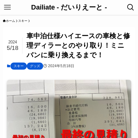
Dailiate - だいりえーと -
ホーム
スキー
車中泊仕様ハイエースの車検と修
2024
理ディラーとのやり取り！ミニ
5/18
バンに乗り換えるまで！
2024年5月18日
スキー
グッズ