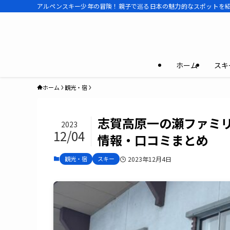
アルペンスキー少年の冒険！親子で巡る日本の魅力的なスポットを紹介 | Dai
ホーム
スキ
ホーム
観光・宿
志賀高原一の瀬ファミ
2023
12/04
情報・口コミまとめ
観光・宿
スキー
2023年12月4日