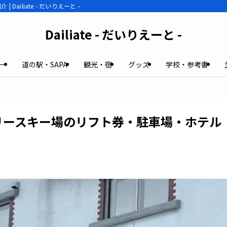
liate - だいりえーと -
Dailiate - だいりえーと -
ー
道の駅・SAPA
観光・宿
グッズ
学校・参考書
リースキー場のリフト券・駐車場・ホテル