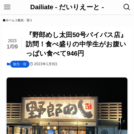
Dailiate - だいりえーと -
ホーム
観光・宿
『野郎めし太田50号バイパス店』
2023
訪問！食べ盛りの中学生がお腹い
1/09
っぱい食べて946円
2023年1月9日
観光・宿