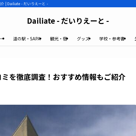
liate - だいりえーと -
Dailiate - だいりえーと -
ー
道の駅・SAPA
観光・宿
グッズ
学校・参考書
コミを徹底調査！おすすめ情報もご紹介