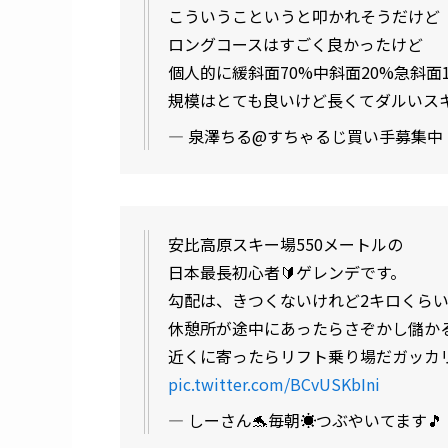
こういうこというと叩かれそうだけど
ロングコースはすごく良かったけど
個人的に緩斜面70%中斜面20%急斜
規模はとても良いけど長くてダルいス
— 泉澤ちる@すちゃるじ買い手募集中 (@C
安比高原スキー場550メートルの
日本最長初心者🔰ゲレンデです。
勾配は、きつくないけれど2キロくらい
休憩所が途中にあったらさぞかし儲か
近くに寄ったらリフト乗り場だガッカリ😞
pic.twitter.com/BCvUSKbIni
— しーさん🐬毎朝☀️つぶやいてます🎵 Seac